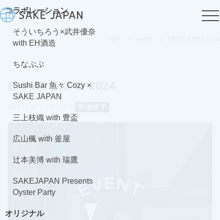
コラボレーション
そういちろう×武井優奈
TOP
event
EXPAT EXPO 2024
with EH酒造
ちなぷぷ
EXPAT EXPO 2024
Sushi Bar 魚々 Cozy ×
SAKE JAPAN
開催終了
2024.11.08 ～ 2024.11.09
三上枝織 with 豊盃
広山楓 with 釜屋
辻本美博 with 瑞鷹
SAKEJAPAN Presents
Oyster Party
オリジナル