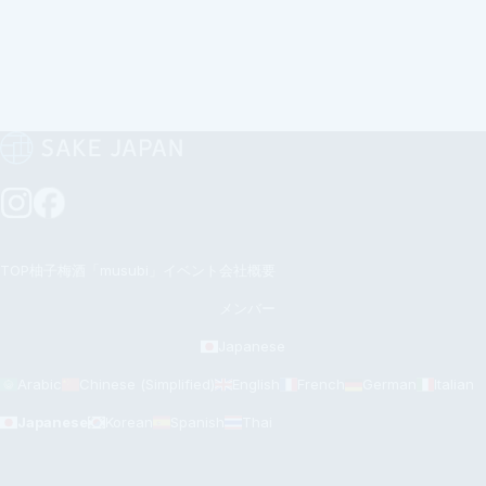
TOP
柚子梅酒「musubi」
イベント
会社概要
メンバー
Japanese
Arabic
Chinese (Simplified)
English
French
German
Italian
Japanese
Korean
Spanish
Thai