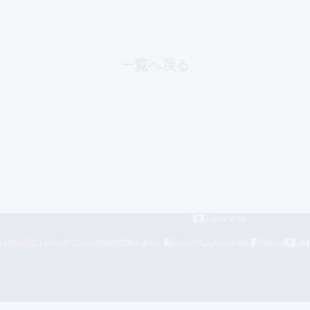
一覧へ戻る
Japanese
rabic
Chinese (Simplified)
English
French
German
Italian
Ja