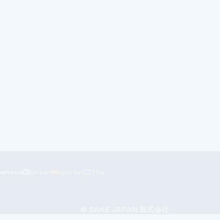
panese
Korean
Spanish
Thai
© SAKE JAPAN 株式会社