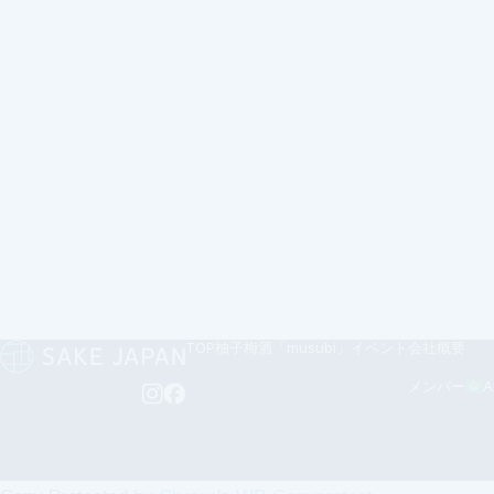
TOP
柚子梅酒「musubi」
イベント
会社概要
メンバー
A